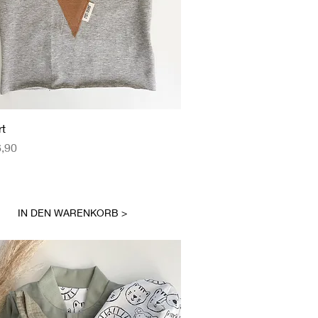
Schnellansicht
rt
eis
6,90
IN DEN WARENKORB >