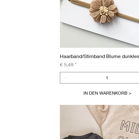
Schnellansicht
Haarband/Stirnband Blume dunkles
Preis
€ 5,49
IN DEN WARENKORB >