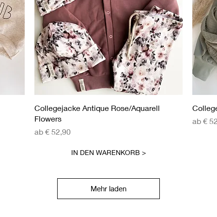
Schnellansicht
Collegejacke Antique Rose/Aquarell
Colleg
Flowers
Sale-Pr
ab
€ 5
Sale-Preis
ab
€ 52,90
IN DEN WARENKORB >
Mehr laden