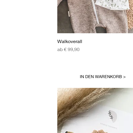
Schnellansicht
Walkoverall
Sale-Preis
ab
€ 99,90
IN DEN WARENKORB >