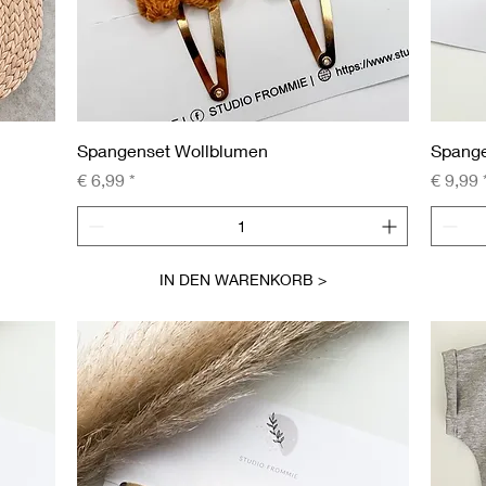
Schnellansicht
Spangenset Wollblumen
Spange
Preis
Preis
€ 6,99
€ 9,99
IN DEN WARENKORB >