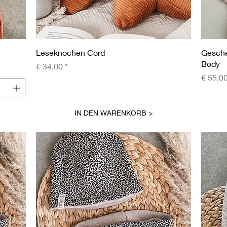
Schnellansicht
Leseknochen Cord
Gesch
Body
Preis
€ 34,00
Preis
€ 55,0
IN DEN WARENKORB >