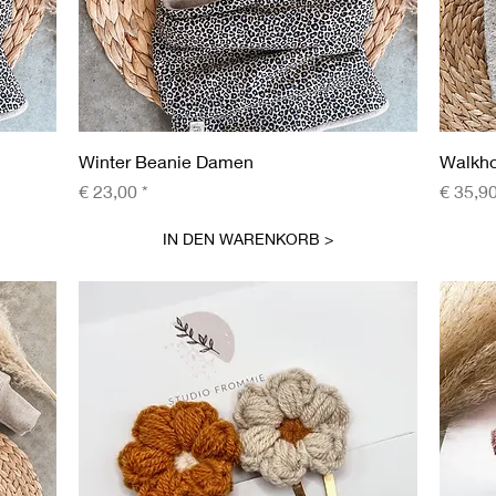
Schnellansicht
Winter Beanie Damen
Walkh
Preis
Preis
€ 23,00
€ 35,9
IN DEN WARENKORB >