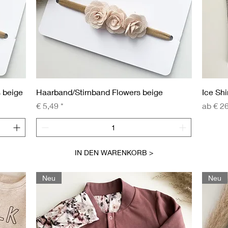
Schnellansicht
 beige
Haarband/Stirnband Flowers beige
Ice Shi
Preis
Sale-Pr
€ 5,49
ab
€ 2
IN DEN WARENKORB >
Neu
Neu