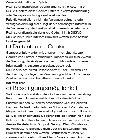
Warenkorbfunktion ermöglicht.
Rechtsgrundlage dieser Verarbeitung ist Art. 6 Abs. 1 lit b.)
DSGVO, sofern diese Cookies Daten zur Vertragsanbahnung
oder Vertragsabwicklung verarbeitet werden.
Falls die Verarbeitung nicht der Vertragsanbahnung oder
Vertragsabwicklung dient, liegt unser berechtigtes Interesse in
der Verbesserung der Funktionalität unseres Internetauftritts.
Rechtsgrundlage ist in dann Art. 6 Abs. 1 lit. f) DSGVO.
Mit Schließen Ihres Internet-Browsers werden diese Session-
Cookies gelöscht.
b) Drittanbieter-Cookies
Gegebenenfalls werden mit unserem Internetauftritt auch
Cookies von Partnerunternehmen, mit denen wir zum Zwecke
der Werbung, der Analyse oder der Funktionalitäten unseres
Internetauftritts zusammenarbeiten, verwendet.
Die Einzelheiten hierzu, insbesondere zu den Zwecken und
den Rechtsgrundlagen der Verarbeitung solcher Drittanbieter-
Cookies, entnehmen Sie bitte den nachfolgenden
Informationen.
c) Beseitigungsmöglichkeit
Sie können die Installation der Cookies durch eine Einstellung
Ihres Internet-Browsers verhindern oder einschränken.
Ebenfalls können Sie bereits gespeicherte Cookies jederzeit
löschen. Die hierfür erforderlichen Schritte und Maßnahmen
hängen jedoch von Ihrem konkret genutzten Internet-Browser
ab. Bei Fragen benutzen Sie daher bitte die Hilfefunktion oder
Dokumentation Ihres Internet-Browsers oder wenden sich an
dessen Hersteller bzw. Support. Bei sog. Flash-Cookies kann
die Verarbeitung allerdings nicht über die Einstellungen des
Browsers unterbunden werden. Stattdessen müssen Sie
insoweit die Einstellung Ihres Flash-Players ändern. Auch die