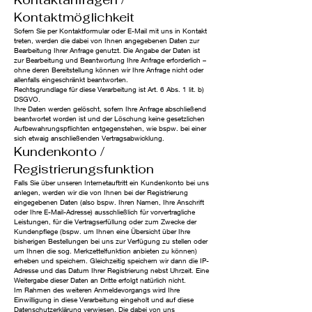
Kontaktmöglichkeit
Sofern Sie per Kontaktformular oder E-Mail mit uns in Kontakt
treten, werden die dabei von Ihnen angegebenen Daten zur
Bearbeitung Ihrer Anfrage genutzt. Die Angabe der Daten ist
zur Bearbeitung und Beantwortung Ihre Anfrage erforderlich –
ohne deren Bereitstellung können wir Ihre Anfrage nicht oder
allenfalls eingeschränkt beantworten.
Rechtsgrundlage für diese Verarbeitung ist Art. 6 Abs. 1 lit. b)
DSGVO.
Ihre Daten werden gelöscht, sofern Ihre Anfrage abschließend
beantwortet worden ist und der Löschung keine gesetzlichen
Aufbewahrungspflichten entgegenstehen, wie bspw. bei einer
sich etwaig anschließenden Vertragsabwicklung.
Kundenkonto /
Registrierungsfunktion
Falls Sie über unseren Internetauftritt ein Kundenkonto bei uns
anlegen, werden wir die von Ihnen bei der Registrierung
eingegebenen Daten (also bspw. Ihren Namen, Ihre Anschrift
oder Ihre E-Mail-Adresse) ausschließlich für vorvertragliche
Leistungen, für die Vertragserfüllung oder zum Zwecke der
Kundenpflege (bspw. um Ihnen eine Übersicht über Ihre
bisherigen Bestellungen bei uns zur Verfügung zu stellen oder
um Ihnen die sog. Merkzettelfunktion anbieten zu können)
erheben und speichern. Gleichzeitig speichern wir dann die IP-
Adresse und das Datum Ihrer Registrierung nebst Uhrzeit. Eine
Weitergabe dieser Daten an Dritte erfolgt natürlich nicht.
Im Rahmen des weiteren Anmeldevorgangs wird Ihre
Einwilligung in diese Verarbeitung eingeholt und auf diese
Datenschutzerklärung verwiesen. Die dabei von uns