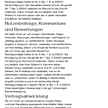
Rechtsgrundlage hierbei ist Art. 6 Abs. 1 lit. a) DSGVO.
Die Einwilligung in den Newsletter-Versand können Sie gemäß
Art. 7 Abs. 3 DSGVO jederzeit mit Wirkung für die Zukunft
widerrufen. Hierzu müssen Sie uns lediglich über Ihren
Widerruf in Kenntnis setzen oder den in jedem Newsletter
enthaltenen Abmeldelink betätigen.
Nutzerbeiträge, Kommentare
und Bewertungen
Wir bieten Ihnen an, auf unseren Internetseiten Fragen,
Antworten, Meinungen oder Bewertungen, nachfolgend nur
„Beiträge genannt, zu veröffentlichen. Sofern Sie dieses
Angebot in Anspruch nehmen, verarbeiten und veröffentlichen
wir Ihren Beitrag, Datum und Uhrzeit der Einreichung sowie
das von Ihnen ggf. genutzte Pseudonym.
Rechtsgrundlage hierbei ist Art. 6 Abs. 1 lit. a) DSGVO. Die
Einwilligung können Sie gemäß Art. 7 Abs. 3 DSGVO jederzeit
mit Wirkung für die Zukunft widerrufen. Hierzu müssen Sie
uns lediglich über Ihren Widerruf in Kenntnis setzen.
Darüber hinaus verarbeiten wir auch Ihre IP- und E-Mail-
Adresse. Die IP-Adresse wird verarbeitet, weil wir ein
berechtigtes Interesse daran haben, weitere Schritte einzuleiten
oder zu unterstützen, sofern Ihr Beitrag in Rechte Dritter
eingreift und/oder er sonst wie rechtswidrig erfolgt.
Rechtsgrundlage ist in diesem Fall Art. 6 Abs. 1 lit. f) DSGVO.
Unser berechtigtes Interesse liegt in der ggf. notwendigen
Rechtsverteidigung.
Vertragsabwicklung
Die von Ihnen zur Inanspruchnahme unseres Waren-
und/oder Dienstleistungsangebots übermittelten Daten werden
von uns zum Zwecke der Vertragsabwicklung verarbeitet und