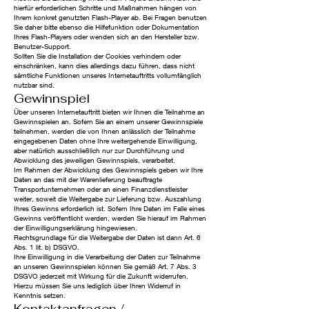
hierfür erforderlichen Schritte und Maßnahmen hängen von
Ihrem konkret genutzten Flash-Player ab. Bei Fragen benutzen
Sie daher bitte ebenso die Hilfefunktion oder Dokumentation
Ihres Flash-Players oder wenden sich an den Hersteller bzw.
Benutzer-Support.
Sollten Sie die Installation der Cookies verhindern oder
einschränken, kann dies allerdings dazu führen, dass nicht
sämtliche Funktionen unseres Internetauftritts vollumfänglich
nutzbar sind.
Gewinnspiel
Über unseren Internetauftritt bieten wir Ihnen die Teilnahme an
Gewinnspielen an. Sofern Sie an einem unserer Gewinnspiele
teilnehmen, werden die von Ihnen anlässlich der Teilnahme
eingegebenen Daten ohne Ihre weitergehende Einwilligung,
aber natürlich ausschließlich nur zur Durchführung und
Abwicklung des jeweiligen Gewinnspiels, verarbeitet.
Im Rahmen der Abwicklung des Gewinnspiels geben wir Ihre
Daten an das mit der Warenlieferung beauftragte
Transportunternehmen oder an einen Finanzdienstleister
weiter, soweit die Weitergabe zur Lieferung bzw. Auszahlung
Ihres Gewinns erforderlich ist. Sofern Ihre Daten im Falle eines
Gewinns veröffentlicht werden, werden Sie hierauf im Rahmen
der Einwilligungserklärung hingewiesen.
Rechtsgrundlage für die Weitergabe der Daten ist dann Art. 6
Abs. 1 lit. b) DSGVO.
Ihre Einwilligung in die Verarbeitung der Daten zur Teilnahme
an unseren Gewinnspielen können Sie gemäß Art. 7 Abs. 3
DSGVO jederzeit mit Wirkung für die Zukunft widerrufen.
Hierzu müssen Sie uns lediglich über Ihren Widerruf in
Kenntnis setzen.
Kontaktanfragen /