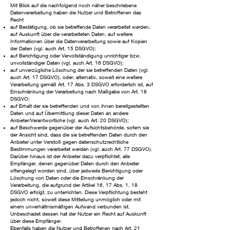
Mit Blick auf die nachfolgend noch näher beschriebene
Datenverarbeitung haben die Nutzer und Betroffenen das
Recht
auf Bestätigung, ob sie betreffende Daten verarbeitet werden,
auf Auskunft über die verarbeiteten Daten, auf weitere
Informationen über die Datenverarbeitung sowie auf Kopien
der Daten (vgl. auch Art. 15 DSGVO);
auf Berichtigung oder Vervollständigung unrichtiger bzw.
unvollständiger Daten (vgl. auch Art. 16 DSGVO);
auf unverzügliche Löschung der sie betreffenden Daten (vgl.
auch Art. 17 DSGVO), oder, alternativ, soweit eine weitere
Verarbeitung gemäß Art. 17 Abs. 3 DSGVO erforderlich ist, auf
Einschränkung der Verarbeitung nach Maßgabe von Art. 18
DSGVO;
auf Erhalt der sie betreffenden und von ihnen bereitgestellten
Daten und auf Übermittlung dieser Daten an andere
Anbieter/Verantwortliche (vgl. auch Art. 20 DSGVO);
auf Beschwerde gegenüber der Aufsichtsbehörde, sofern sie
der Ansicht sind, dass die sie betreffenden Daten durch den
Anbieter unter Verstoß gegen datenschutzrechtliche
Bestimmungen verarbeitet werden (vgl. auch Art. 77 DSGVO).
Darüber hinaus ist der Anbieter dazu verpflichtet, alle
Empfänger, denen gegenüber Daten durch den Anbieter
offengelegt worden sind, über jedwede Berichtigung oder
Löschung von Daten oder die Einschränkung der
Verarbeitung, die aufgrund der Artikel 16, 17 Abs. 1, 18
DSGVO erfolgt, zu unterrichten. Diese Verpflichtung besteht
jedoch nicht, soweit diese Mitteilung unmöglich oder mit
einem unverhältnismäßigen Aufwand verbunden ist.
Unbeschadet dessen hat der Nutzer ein Recht auf Auskunft
über diese Empfänger.
Ebenfalls haben die Nutzer und Betroffenen nach Art. 21