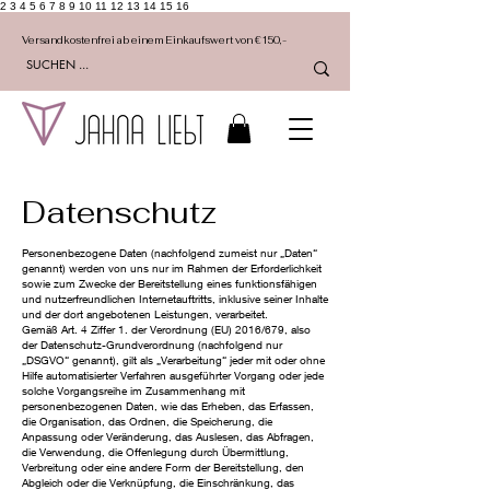
2 3 4 5 6 7 8 9 10 11 12 13 14 15 16
Versandkostenfrei ab einem Einkaufswert von €150,-
Datenschutz
Personenbezogene Daten (nachfolgend zumeist nur „Daten“
genannt) werden von uns nur im Rahmen der Erforderlichkeit
sowie zum Zwecke der Bereitstellung eines funktionsfähigen
und nutzerfreundlichen Internetauftritts, inklusive seiner Inhalte
und der dort angebotenen Leistungen, verarbeitet.
Gemäß Art. 4 Ziffer 1. der Verordnung (EU) 2016/679, also
der Datenschutz-Grundverordnung (nachfolgend nur
„DSGVO“ genannt), gilt als „Verarbeitung“ jeder mit oder ohne
Hilfe automatisierter Verfahren ausgeführter Vorgang oder jede
solche Vorgangsreihe im Zusammenhang mit
personenbezogenen Daten, wie das Erheben, das Erfassen,
die Organisation, das Ordnen, die Speicherung, die
Anpassung oder Veränderung, das Auslesen, das Abfragen,
die Verwendung, die Offenlegung durch Übermittlung,
Verbreitung oder eine andere Form der Bereitstellung, den
Abgleich oder die Verknüpfung, die Einschränkung, das