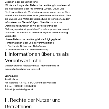
Löschen oder die Vernichtung.
Mit der nachfolgenden Datenschutzerklärung informieren wir
Sie insbesondere über Art, Umfang, Zweck, Dauer und
Rechtsgrundlage der Verarbeitung personenbezogener Daten,
soweit wir entweder allein oder gemeinsam mit anderen über
die Zwecke und Mittel der Verarbeitung entscheiden. Zudem
informieren wir Sie nachfolgend über die von uns zu
Optimierungszwecken sowie zur Steigerung der
Nutzungsqualität eingesetzten Fremdkomponenten, soweit
hierdurch Dritte Daten in wiederum eigener Verantwortung
verarbeiten.
Unsere Datenschutzerklärung ist wie folgt gegliedert:
I. Informationen über uns als Verantwortliche
II. Rechte der Nutzer und Betroffenen
III. Informationen zur Datenverarbeitung
I. Informationen über uns als
Verantwortliche
Verantwortlicher Anbieter dieses Internetauftritts im
datenschutzrechtlichen Sinne ist:
Jahna Liebt
Astrid, Jahn
Am Spielfeld 43, 4271 St. Oswald bei Freistadt
Telefon:
0043 664 8987693
E-Mail: jahnaliebt@gmx.at
II. Rechte der Nutzer und
Betroffenen