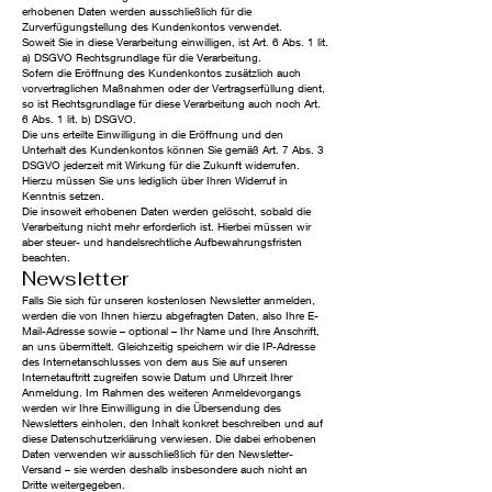
erhobenen Daten werden ausschließlich für die
Zurverfügungstellung des Kundenkontos verwendet.
Soweit Sie in diese Verarbeitung einwilligen, ist Art. 6 Abs. 1 lit.
a) DSGVO Rechtsgrundlage für die Verarbeitung.
Sofern die Eröffnung des Kundenkontos zusätzlich auch
vorvertraglichen Maßnahmen oder der Vertragserfüllung dient,
so ist Rechtsgrundlage für diese Verarbeitung auch noch Art.
6 Abs. 1 lit. b) DSGVO.
Die uns erteilte Einwilligung in die Eröffnung und den
Unterhalt des Kundenkontos können Sie gemäß Art. 7 Abs. 3
DSGVO jederzeit mit Wirkung für die Zukunft widerrufen.
Hierzu müssen Sie uns lediglich über Ihren Widerruf in
Kenntnis setzen.
Die insoweit erhobenen Daten werden gelöscht, sobald die
Verarbeitung nicht mehr erforderlich ist. Hierbei müssen wir
aber steuer- und handelsrechtliche Aufbewahrungsfristen
beachten.
Newsletter
Falls Sie sich für unseren kostenlosen Newsletter anmelden,
werden die von Ihnen hierzu abgefragten Daten, also Ihre E-
Mail-Adresse sowie – optional – Ihr Name und Ihre Anschrift,
an uns übermittelt. Gleichzeitig speichern wir die IP-Adresse
des Internetanschlusses von dem aus Sie auf unseren
Internetauftritt zugreifen sowie Datum und Uhrzeit Ihrer
Anmeldung. Im Rahmen des weiteren Anmeldevorgangs
werden wir Ihre Einwilligung in die Übersendung des
Newsletters einholen, den Inhalt konkret beschreiben und auf
diese Datenschutzerklärung verwiesen. Die dabei erhobenen
Daten verwenden wir ausschließlich für den Newsletter-
Versand – sie werden deshalb insbesondere auch nicht an
Dritte weitergegeben.