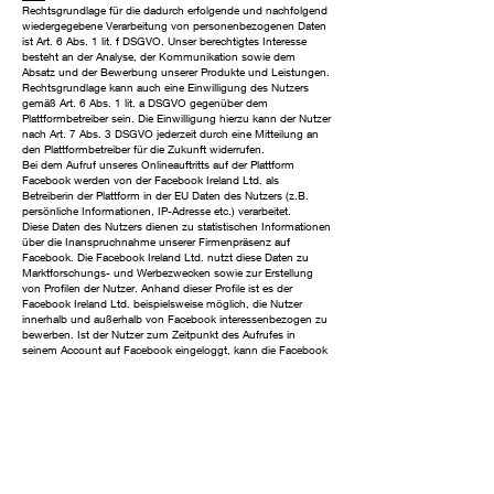
Rechtsgrundlage für die dadurch erfolgende und nachfolgend
wiedergegebene Verarbeitung von personenbezogenen Daten
ist Art. 6 Abs. 1 lit. f DSGVO. Unser berechtigtes Interesse
besteht an der Analyse, der Kommunikation sowie dem
Absatz und der Bewerbung unserer Produkte und Leistungen.
Rechtsgrundlage kann auch eine Einwilligung des Nutzers
gemäß Art. 6 Abs. 1 lit. a DSGVO gegenüber dem
Plattformbetreiber sein. Die Einwilligung hierzu kann der Nutzer
nach Art. 7 Abs. 3 DSGVO jederzeit durch eine Mitteilung an
den Plattformbetreiber für die Zukunft widerrufen.
Bei dem Aufruf unseres Onlineauftritts auf der Plattform
Facebook werden von der Facebook Ireland Ltd. als
Betreiberin der Plattform in der EU Daten des Nutzers (z.B.
persönliche Informationen, IP-Adresse etc.) verarbeitet.
Diese Daten des Nutzers dienen zu statistischen Informationen
über die Inanspruchnahme unserer Firmenpräsenz auf
Facebook. Die Facebook Ireland Ltd. nutzt diese Daten zu
Marktforschungs- und Werbezwecken sowie zur Erstellung
von Profilen der Nutzer. Anhand dieser Profile ist es der
Facebook Ireland Ltd. beispielsweise möglich, die Nutzer
innerhalb und außerhalb von Facebook interessenbezogen zu
bewerben. Ist der Nutzer zum Zeitpunkt des Aufrufes in
seinem Account auf Facebook eingeloggt, kann die Facebook
Ireland Ltd. zudem die Daten mit dem jeweiligen Nutzerkonto
verknüpfen.
Im Falle einer Kontaktaufnahme des Nutzers über Facebook
werden die bei dieser Gelegenheit eingegebenen
personenbezogenen Daten des Nutzers zur Bearbeitung der
Anfrage genutzt. Die Daten des Nutzers werden bei uns
gelöscht, sofern die Anfrage des Nutzers abschließend
beantwortet wurde und keine gesetzlichen
Aufbewahrungspflichten, wie z.B. bei einer anschließenden