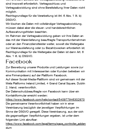
sind insoweit erforderlich. Vertragsschluss und
Vertragsabwicklung sind ohne Bereitstellung Ihrer Daten nicht
möglich.
Rechtsgrundlage für die Verarbeitung ist Art. 6 Abs. 1 lit. b)
DSGVO.
Wir löschen die Daten mit vollständiger Vertragsabwicklung,
müssen dabei aber die steuer- und handelsrechtlichen
Aufbewahrungsfristen beachten.
Im Rahmen der Vertragsabwicklung geben wir Ihre Daten an
das mit der Warenlieferung beauftragte Transportunternehmen
oder an den Finanzdienstleister weiter, soweit die Weitergabe
zur Warenauslieferung oder zu Bezahlzwecken erforderlich ist.
Rechtsgrundlage für die Weitergabe der Daten ist dann Art. 6
Abs. 1 lit. b) DSGVO.
Facebook
Zur Bewerbung unserer Produkte und Leistungen sowie zur
Kommunikation mit Interessenten oder Kunden betreiben wir
eine Firmenpräsenz auf der Plattform Facebook.
Auf dieser Social-Media-Plattform sind wir gemeinsam mit der
Meta Platforms Ireland Limited, 4 Grand Canal Square, Dublin
2, Irland, verantwortlich.
Der Datenschutzbeauftragte von Facebook kann über ein
Kontaktformular erreicht werden:
https://www.facebook.com/help/contact/540977946302970
Die gemeinsame Verantwortlichkeit haben wir in einer
Vereinbarung bezüglich der jeweiligen Verpflichtungen im
Sinne der DSGVO geregelt. Diese Vereinbarung, aus der sich
die gegenseitigen Verpflichtungen ergeben, ist unter dem
folgenden Link abrufbar:
https://www.facebook.com/legal/terms/page_controller_adden
dum