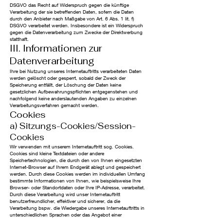
DSGVO das Recht auf Widerspruch gegen die künftige
Verarbeitung der sie betreffenden Daten, sofern die Daten
durch den Anbieter nach Maßgabe von Art. 6 Abs. 1 lit. f)
DSGVO verarbeitet werden. Insbesondere ist ein Widerspruch
gegen die Datenverarbeitung zum Zwecke der Direktwerbung
statthaft.
III. Informationen zur
Datenverarbeitung
Ihre bei Nutzung unseres Internetauftritts verarbeiteten Daten
werden gelöscht oder gesperrt, sobald der Zweck der
Speicherung entfällt, der Löschung der Daten keine
gesetzlichen Aufbewahrungspflichten entgegenstehen und
nachfolgend keine anderslautenden Angaben zu einzelnen
Verarbeitungsverfahren gemacht werden.
Cookies
a) Sitzungs-Cookies/Session-
Cookies
Wir verwenden mit unserem Internetauftritt sog. Cookies.
Cookies sind kleine Textdateien oder andere
Speichertechnologien, die durch den von Ihnen eingesetzten
Internet-Browser auf Ihrem Endgerät ablegt und gespeichert
werden. Durch diese Cookies werden im individuellen Umfang
bestimmte Informationen von Ihnen, wie beispielsweise Ihre
Browser- oder Standortdaten oder Ihre IP-Adresse, verarbeitet.
Durch diese Verarbeitung wird unser Internetauftritt
benutzerfreundlicher, effektiver und sicherer, da die
Verarbeitung bspw. die Wiedergabe unseres Internetauftritts in
unterschiedlichen Sprachen oder das Angebot einer