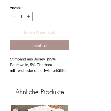
Anzahl
*
In den Warenkorb
Sofortkauf
Stirnband aus Jersey (95%
Baumwolle, 5% Elasthan)
mit Twist oder ohne Twist erhältlich
Breite: ca. 9 cm
Stoffe nach Öko-Tex Standard 100
Ähnliche Produkte
Pflegeanleitung:
- Bei max. 30 Grad waschen
- Nicht in den Trockner geben
Neu