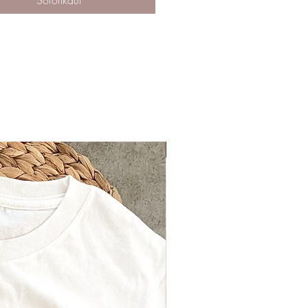
Sofortkauf
ebt@gmx.at
Neu