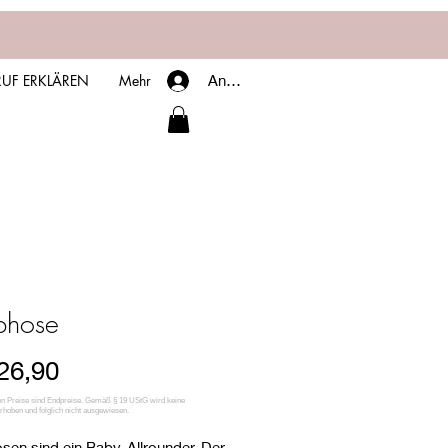
UF ERKLÄREN
Mehr
Anmelden
phose
Sale-
26,90
Preis
en sind ein Baby-Allrounder. Der