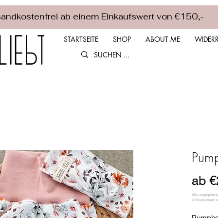
andkostenfrei ab einem Einkaufswert von €150,-
STARTSEITE
SHOP
ABOUT ME
WIDERR
Pum
ab
€
Pumphos