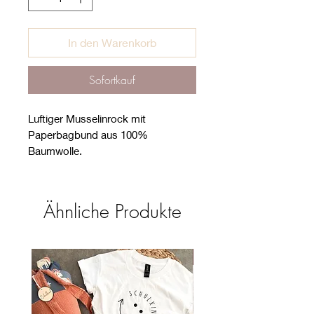
In den Warenkorb
Sofortkauf
Luftiger Musselinrock mit
Paperbagbund aus 100%
Baumwolle.
Musselin ist sehr atmungsaktiv und
gibt Feuchtigkeit schnell wieder ab,
ideal im Sommer.
Ähnliche Produkte
Hersteller:
Astrid Jahn
Neu
Am Spielfeld 43
4271 St. Oswald bei Freistadt
jahnaliebt@gmx.at