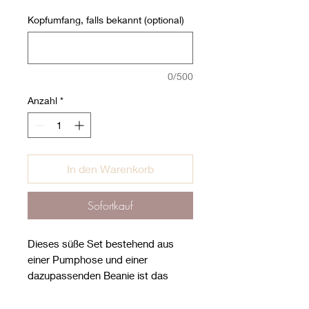
Kopfumfang, falls bekannt (optional)
0/500
Anzahl
*
In den Warenkorb
Sofortkauf
Dieses süße Set bestehend aus
einer Pumphose und einer
dazupassenden Beanie ist das
perfekte Babygeschenk für deine
Freundin/Nachbarin/Schwägerin/...