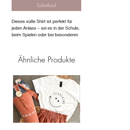
Sofortkauf
Dieses süße Shirt ist perfekt für
jeden Anlass – sei es in der Schule,
beim Spielen oder bei besonderen
Anlässen.
Die Flügelärmel und die
Herzapplikation machen es zu
Ähnliche Produkte
einem echten Hingucker.
Farbe: sand
Neu
Applikation: Leo Jersey
Material:
95% Baumwolle, 5% Elasthan
Schadstofffrei, OEKO-TEX®
Standard 100 zertifiziert