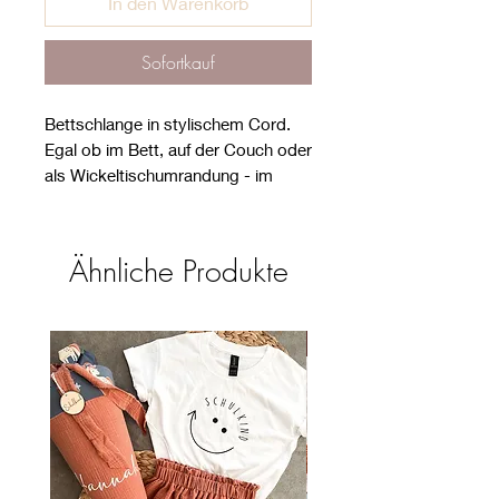
In den Warenkorb
Sofortkauf
Bettschlange in stylischem Cord.
Egal ob im Bett, auf der Couch oder
als Wickeltischumrandung - im
Kinderzimmer macht sie einiges her.
Verschiedene Längen wählbar.
Ähnliche Produkte
Material:
Außen Cord: 95% Baumwolle, 5%
Elasthan
Neu
Füllung: allergikerfreundliche
Polyesterfaserbällchen (100%
Polyester).
Pflegeanleitung:
- Bei max. 30 Grad in der