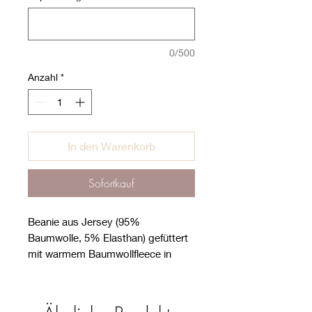
0/500
Anzahl
*
In den Warenkorb
Sofortkauf
Beanie aus Jersey (95%
Baumwolle, 5% Elasthan) gefüttert
mit warmem Baumwollfleece in
hellgrau oder ecru - passend zum
Stoff (100% Baumwolle).
Stoffe nach Öko-Tex Standard 100