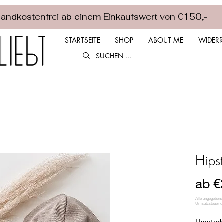
andkostenfrei ab einem Einkaufswert von €150,-
STARTSEITE
SHOP
ABOUT ME
WIDERR
Hips
ab
€
Hipster