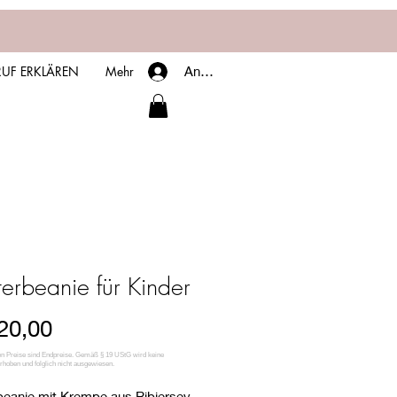
UF ERKLÄREN
Mehr
Anmelden
terbeanie für Kinder
Sale-
20,00
Preis
beanie mit Krempe aus Ribjersey